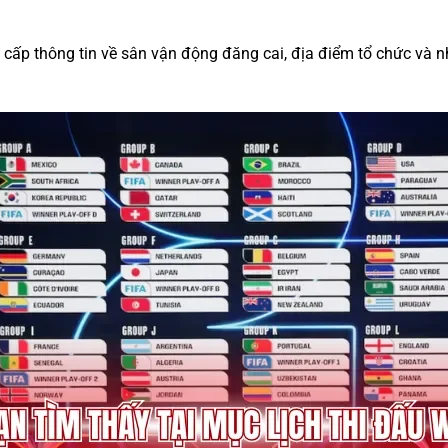
 cấp thông tin về sân vận động đăng cai, địa điểm tổ chức và 