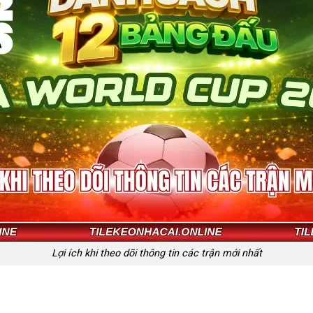
Lợi ích khi theo dõi thông tin các trận mới nhất