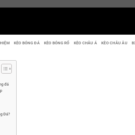
GHIỆM
KÈO BÓNG ĐÁ
KÈO BÓNG RỔ
KÈO CHÂU Á
KÈO CHÂU ÂU
B
óng đá
up
ng Đá?