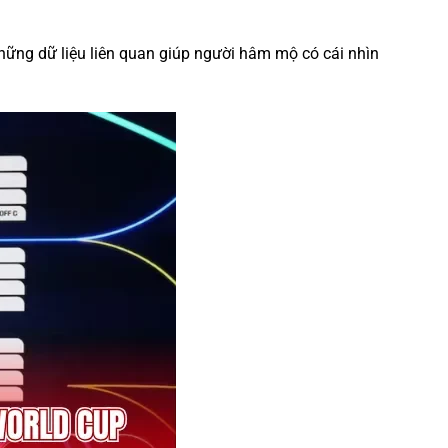
những dữ liệu liên quan giúp người hâm mộ có cái nhìn