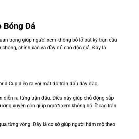
o Bóng Đá
quan trọng giúp người xem không bỏ lỡ bất kỳ trận cầu
hóng, chính xác và đầy đủ cho độc giả. Đây là
World Cup diễn ra với mật độ trận đấu dày đặc.
n diễn ra từng trận đấu. Điều này giúp chủ động sắp
thường xuyên còn giúp người xem không bỏ lỡ các trận
á qua từng vòng. Đây là cơ sở giúp người hâm mộ theo