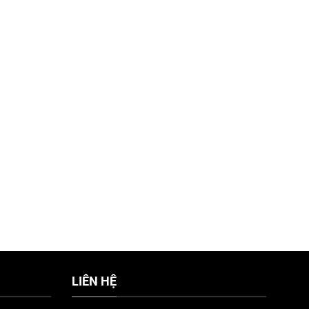
LIÊN HỆ