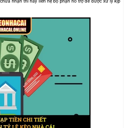
chưa nhận thì hãy liên hệ bộ phận hỗ trợ để được xử lý kịp