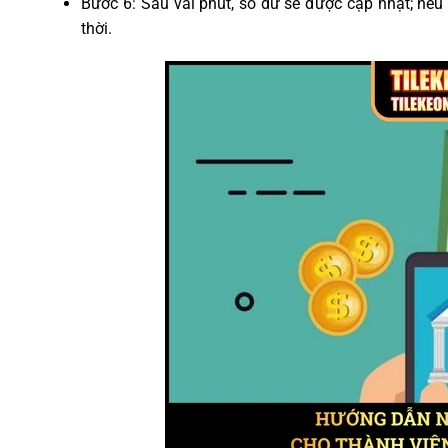
Bước 6: Sau vài phút, số dư sẽ được cập nhật; nếu 
thời.