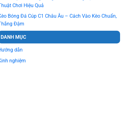
Thuật Chơi Hiệu Quả
Kèo Bóng Đá Cúp C1 Châu Âu – Cách Vào Kèo Chuẩn,
Thắng Đậm
DANH MỤC
Hướng dẫn
Kinh nghiệm