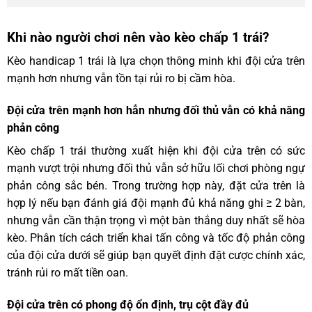
Khi nào người chơi nên vào kèo chấp 1 trái?
Kèo handicap 1 trái là lựa chọn thông minh khi đội cửa trên
mạnh hơn nhưng vẫn tồn tại rủi ro bị cầm hòa.
Đội cửa trên mạnh hơn hẳn nhưng đối thủ vẫn có khả năng
phản công
Kèo chấp 1 trái thường xuất hiện khi đội cửa trên có sức
mạnh vượt trội nhưng đối thủ vẫn sở hữu lối chơi phòng ngự
phản công sắc bén. Trong trường hợp này, đặt cửa trên là
hợp lý nếu bạn đánh giá đội mạnh đủ khả năng ghi ≥ 2 bàn,
nhưng vẫn cần thận trọng vì một bàn thắng duy nhất sẽ hòa
kèo. Phân tích cách triển khai tấn công và tốc độ phản công
của đội cửa dưới sẽ giúp bạn quyết định đặt cược chính xác,
tránh rủi ro mất tiền oan.
Đội cửa trên có phong độ ổn định, trụ cột đầy đủ