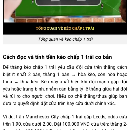
Tổng quan về kèo chấp 1 trái
Cách đọc và tính tiền kèo chấp 1 trái cơ bản
Để thắng kèo chấp 1 trái yêu cầu đội cửa trên thắng cách
biệt ít nhất 2 bàn, thắng 1 bàn → hòa kèo, còn hòa hoặc
thua → thua kèo. Kèo này xuất hiện khi đội mạnh gặp đội
yếu hoặc trung bình, nhằm cân bằng tỷ lệ thắng giữa hai đội
và rủi ro cho người chơi. Hiểu cơ chế thắng/thua giúp bạn
đưa ra quyết định đặt cửa trên hay cửa dưới chính xác.
Ví dụ, trận Manchester City chấp 1 trái gặp Leeds, odds cửa
trên 1.90, cửa dưới 2.00. Đặt 100.000 VNĐ cửa trên: thắng 2-