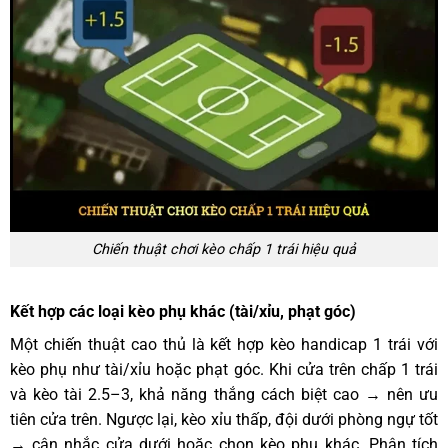
Chiến thuật chơi kèo chấp 1 trái hiệu quả
Kết hợp các loại kèo phụ khác (tài/xỉu, phạt góc)
Một chiến thuật cao thủ là kết hợp kèo handicap 1 trái với
kèo phụ như tài/xỉu hoặc phạt góc. Khi cửa trên chấp 1 trái
và kèo tài 2.5–3, khả năng thắng cách biệt cao → nên ưu
tiên cửa trên. Ngược lại, kèo xỉu thấp, đội dưới phòng ngự tốt
→ cân nhắc cửa dưới hoặc chọn kèo phụ khác. Phân tích