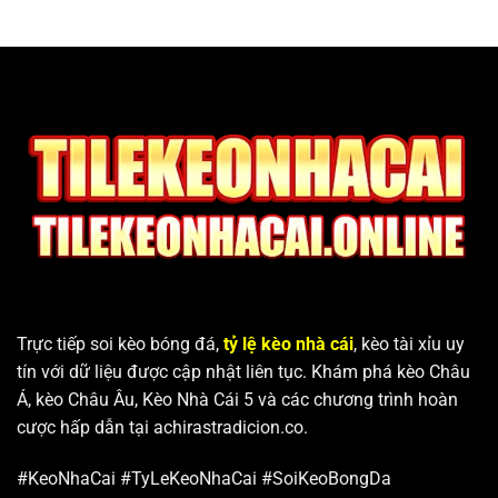
Trực tiếp soi kèo bóng đá,
tỷ lệ kèo nhà cái
, kèo tài xỉu uy
tín với dữ liệu được cập nhật liên tục. Khám phá kèo Châu
Á, kèo Châu Âu, Kèo Nhà Cái 5 và các chương trình hoàn
cược hấp dẫn tại achirastradicion.co.
#KeoNhaCai #TyLeKeoNhaCai #SoiKeoBongDa