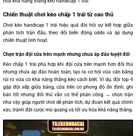
hóa khả năng thắng kèo handicap 1 trái.
Chiến thuật chơi kèo chấp 1 trái từ cao thủ
Chơi kèo handicap 1 trái hiệu quả đòi hỏi sự kết hợp giữa
phân tích trận đấu, theo dõi biến động odds và áp dụng
chiến thuật linh hoạt.
Chọn trận đội cửa trên mạnh nhưng chưa áp đảo tuyệt đối
Kèo chấp 1 trái phù hợp khi đội cửa trên mạnh hơn đối thủ
nhưng chưa áp đảo hoàn toàn, tạo ra cơ hội vừa cân bằng
rủi ro vừa có khả năng thắng kèo cách biệt. Ví dụ, đội top 4
gặp đội xếp giữa bảng, cửa trên có phong độ ổn định, ghi
bàn tốt nhưng đối thủ vẫn có thể phản công → chọn trận
như vậy giúp người chơi dễ phân tích, dự đoán kết quả chính
xác, tránh đặt cược mù quáng và tối ưu hóa khả năng thắng.