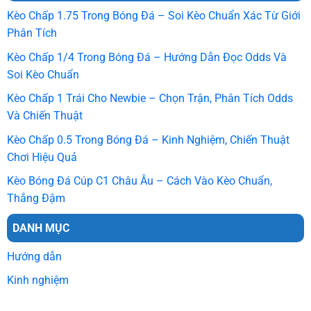
Kèo Chấp 1.75 Trong Bóng Đá – Soi Kèo Chuẩn Xác Từ Giới
Phân Tích
Kèo Chấp 1/4 Trong Bóng Đá – Hướng Dẫn Đọc Odds Và
Soi Kèo Chuẩn
Kèo Chấp 1 Trái Cho Newbie – Chọn Trận, Phân Tích Odds
Và Chiến Thuật
Kèo Chấp 0.5 Trong Bóng Đá – Kinh Nghiệm, Chiến Thuật
Chơi Hiệu Quả
Kèo Bóng Đá Cúp C1 Châu Âu – Cách Vào Kèo Chuẩn,
Thắng Đậm
DANH MỤC
Hướng dẫn
Kinh nghiệm