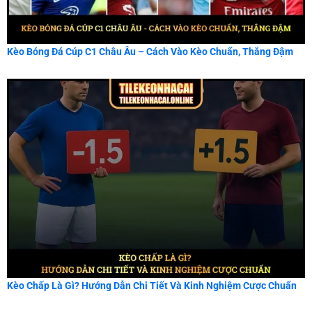
Kèo Bóng Đá Cúp C1 Châu Âu – Cách Vào Kèo Chuẩn, Thắng Đậm
Kèo Chấp Là Gì? Hướng Dẫn Chi Tiết Và Kinh Nghiệm Cược Chuẩn