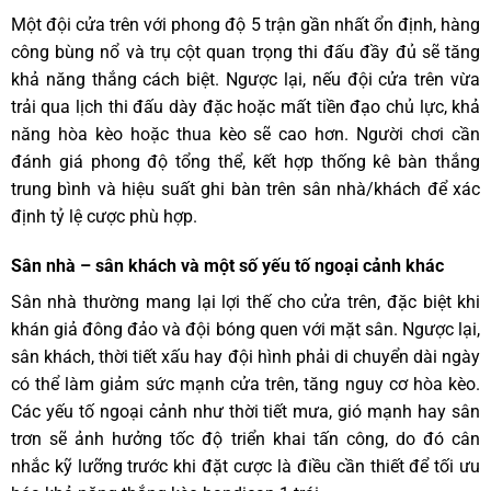
Một đội cửa trên với phong độ 5 trận gần nhất ổn định, hàng
công bùng nổ và trụ cột quan trọng thi đấu đầy đủ sẽ tăng
khả năng thắng cách biệt. Ngược lại, nếu đội cửa trên vừa
trải qua lịch thi đấu dày đặc hoặc mất tiền đạo chủ lực, khả
năng hòa kèo hoặc thua kèo sẽ cao hơn. Người chơi cần
đánh giá phong độ tổng thể, kết hợp thống kê bàn thắng
trung bình và hiệu suất ghi bàn trên sân nhà/khách để xác
định tỷ lệ cược phù hợp.
Sân nhà – sân khách và một số yếu tố ngoại cảnh khác
Sân nhà thường mang lại lợi thế cho cửa trên, đặc biệt khi
khán giả đông đảo và đội bóng quen với mặt sân. Ngược lại,
sân khách, thời tiết xấu hay đội hình phải di chuyển dài ngày
có thể làm giảm sức mạnh cửa trên, tăng nguy cơ hòa kèo.
Các yếu tố ngoại cảnh như thời tiết mưa, gió mạnh hay sân
trơn sẽ ảnh hưởng tốc độ triển khai tấn công, do đó cân
nhắc kỹ lưỡng trước khi đặt cược là điều cần thiết để tối ưu