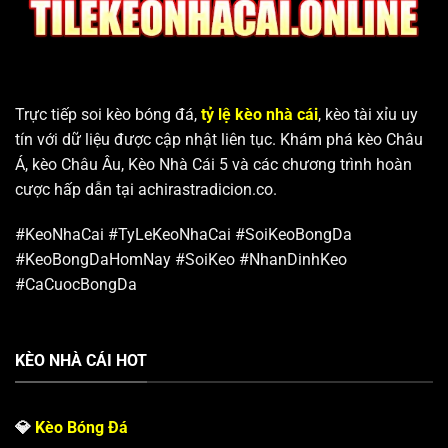
Trực tiếp soi kèo bóng đá,
tỷ lệ kèo nhà cái
, kèo tài xỉu uy
tín với dữ liệu được cập nhật liên tục. Khám phá kèo Châu
Á, kèo Châu Âu, Kèo Nhà Cái 5 và các chương trình hoàn
cược hấp dẫn tại achirastradicion.co.
#KeoNhaCai #TyLeKeoNhaCai #SoiKeoBongDa
#KeoBongDaHomNay #SoiKeo #NhanDinhKeo
#CaCuocBongDa
KÈO NHÀ CÁI HOT
💎
Kèo Bóng Đá