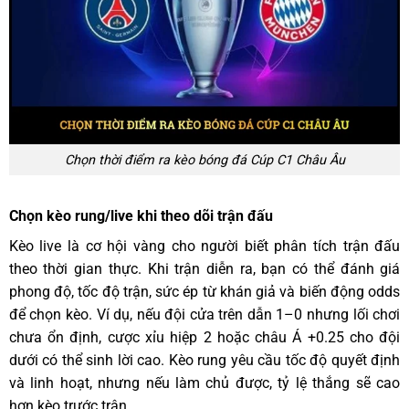
Chọn thời điểm ra kèo bóng đá Cúp C1 Châu Âu
Chọn kèo rung/live khi theo dõi trận đấu
Kèo live là cơ hội vàng cho người biết phân tích trận đấu
theo thời gian thực. Khi trận diễn ra, bạn có thể đánh giá
phong độ, tốc độ trận, sức ép từ khán giả và biến động odds
để chọn kèo. Ví dụ, nếu đội cửa trên dẫn 1–0 nhưng lối chơi
chưa ổn định, cược xỉu hiệp 2 hoặc châu Á +0.25 cho đội
dưới có thể sinh lời cao. Kèo rung yêu cầu tốc độ quyết định
và linh hoạt, nhưng nếu làm chủ được, tỷ lệ thắng sẽ cao
hơn kèo trước trận.