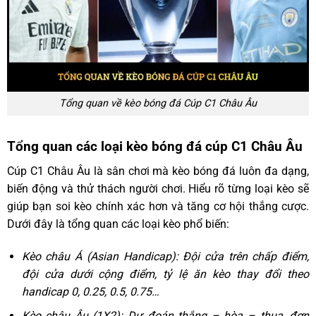
Tổng quan về kèo bóng đá Cúp C1 Châu Âu
Tổng quan các loại kèo bóng đá cúp C1 Châu Âu
Cúp C1 Châu Âu là sân chơi mà kèo bóng đá luôn đa dạng,
biến động và thử thách người chơi. Hiểu rõ từng loại kèo sẽ
giúp bạn soi kèo chính xác hơn và tăng cơ hội thắng cược.
Dưới đây là tổng quan các loại kèo phổ biến:
Kèo châu Á (Asian Handicap): Đội cửa trên chấp điểm,
đội cửa dưới cộng điểm, tỷ lệ ăn kèo thay đổi theo
handicap 0, 0.25, 0.5, 0.75…
Kèo châu Âu (1X2): Dự đoán thắng – hòa – thua, đơn