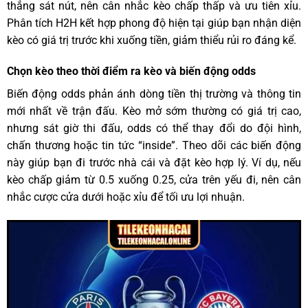
thắng sát nút, nên cân nhắc kèo chấp thấp và ưu tiên xỉu.
Phân tích H2H kết hợp phong độ hiện tại giúp bạn nhận diện
kèo có giá trị trước khi xuống tiền, giảm thiểu rủi ro đáng kể.
Chọn kèo theo thời điểm ra kèo và biến động odds
Biến động odds phản ánh dòng tiền thị trường và thông tin
mới nhất về trận đấu. Kèo mở sớm thường có giá trị cao,
nhưng sát giờ thi đấu, odds có thể thay đổi do đội hình,
chấn thương hoặc tin tức “inside”. Theo dõi các biến động
này giúp bạn đi trước nhà cái và đặt kèo hợp lý. Ví dụ, nếu
kèo chấp giảm từ 0.5 xuống 0.25, cửa trên yếu đi, nên cân
nhắc cược cửa dưới hoặc xỉu để tối ưu lợi nhuận.