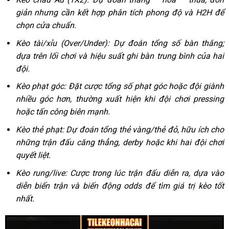
giản nhưng cần kết hợp phân tích phong độ và H2H để
chọn cửa chuẩn.
Kèo tài/xỉu (Over/Under): Dự đoán tổng số bàn thắng;
dựa trên lối chơi và hiệu suất ghi bàn trung bình của hai
đội.
Kèo phạt góc: Đặt cược tổng số phạt góc hoặc đội giành
nhiều góc hơn, thường xuất hiện khi đội chơi pressing
hoặc tấn công biên mạnh.
Kèo thẻ phạt: Dự đoán tổng thẻ vàng/thẻ đỏ, hữu ích cho
những trận đấu căng thẳng, derby hoặc khi hai đội chơi
quyết liệt.
Kèo rung/live: Cược trong lúc trận đấu diễn ra, dựa vào
diễn biến trận và biến động odds để tìm giá trị kèo tốt
nhất.