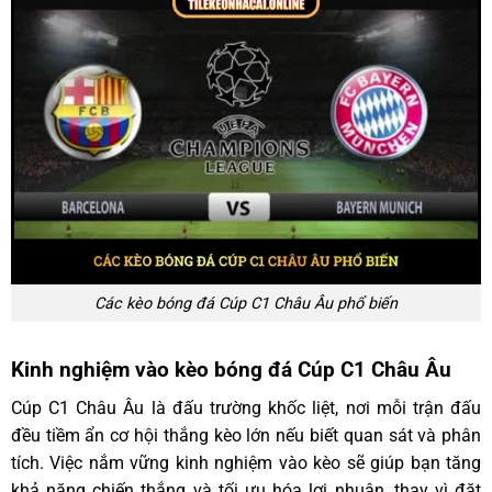
Các kèo bóng đá Cúp C1 Châu Âu phổ biến
Kinh nghiệm vào kèo bóng đá Cúp C1 Châu Âu
Cúp C1 Châu Âu là đấu trường khốc liệt, nơi mỗi trận đấu
đều tiềm ẩn cơ hội thắng kèo lớn nếu biết quan sát và phân
tích. Việc nắm vững kinh nghiệm vào kèo sẽ giúp bạn tăng
khả năng chiến thắng và tối ưu hóa lợi nhuận, thay vì đặt