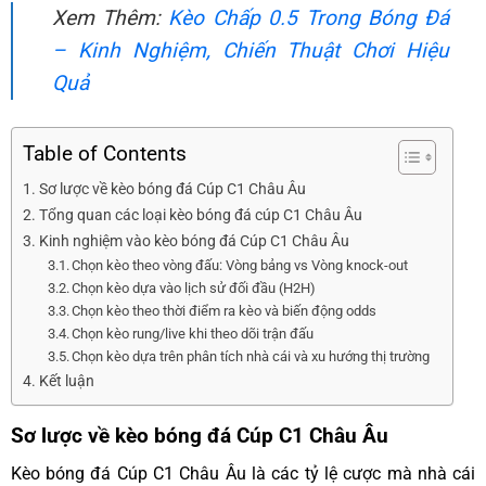
Xem Thêm:
Kèo Chấp 0.5 Trong Bóng Đá
– Kinh Nghiệm, Chiến Thuật Chơi Hiệu
Quả
Table of Contents
Sơ lược về kèo bóng đá Cúp C1 Châu Âu
Tổng quan các loại kèo bóng đá cúp C1 Châu Âu
Kinh nghiệm vào kèo bóng đá Cúp C1 Châu Âu
Chọn kèo theo vòng đấu: Vòng bảng vs Vòng knock-out
Chọn kèo dựa vào lịch sử đối đầu (H2H)
Chọn kèo theo thời điểm ra kèo và biến động odds
Chọn kèo rung/live khi theo dõi trận đấu
Chọn kèo dựa trên phân tích nhà cái và xu hướng thị trường
Kết luận
Sơ lược về kèo bóng đá Cúp C1 Châu Âu
Kèo bóng đá Cúp C1 Châu Âu là các tỷ lệ cược mà nhà cái