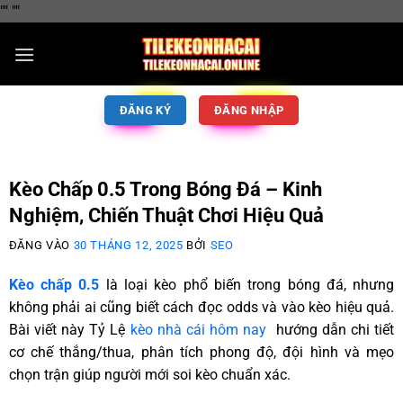
"
" "
"
ĐĂNG KÝ
ĐĂNG NHẬP
Kèo Chấp 0.5 Trong Bóng Đá – Kinh
Nghiệm, Chiến Thuật Chơi Hiệu Quả
ĐĂNG VÀO
30 THÁNG 12, 2025
BỞI
SEO
Kèo chấp 0.5
là loại kèo phổ biến trong bóng đá, nhưng
không phải ai cũng biết cách đọc odds và vào kèo hiệu quả.
Bài viết này Tỷ Lệ
kèo nhà cái hôm nay
hướng dẫn chi tiết
cơ chế thắng/thua, phân tích phong độ, đội hình và mẹo
chọn trận giúp người mới soi kèo chuẩn xác.