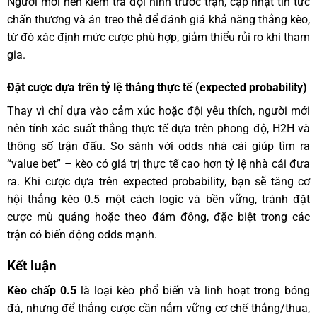
Người mới nên kiểm tra đội hình trước trận, cập nhật tin tức
chấn thương và án treo thẻ để đánh giá khả năng thắng kèo,
từ đó xác định mức cược phù hợp, giảm thiểu rủi ro khi tham
gia.
Đặt cược dựa trên tỷ lệ thắng thực tế (expected probability)
Thay vì chỉ dựa vào cảm xúc hoặc đội yêu thích, người mới
nên tính xác suất thắng thực tế dựa trên phong độ, H2H và
thông số trận đấu. So sánh với odds nhà cái giúp tìm ra
“value bet” – kèo có giá trị thực tế cao hơn tỷ lệ nhà cái đưa
ra. Khi cược dựa trên expected probability, bạn sẽ tăng cơ
hội thắng kèo 0.5 một cách logic và bền vững, tránh đặt
cược mù quáng hoặc theo đám đông, đặc biệt trong các
trận có biến động odds mạnh.
Kết luận
Kèo chấp 0.5
là loại kèo phổ biến và linh hoạt trong bóng
đá, nhưng để thắng cược cần nắm vững cơ chế thắng/thua,