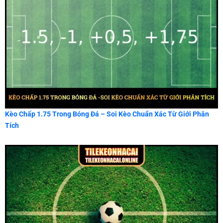
Kèo Chấp 1.75 Trong Bóng Đá – Soi Kèo Chuẩn Xác Từ Giới Phân
Tích