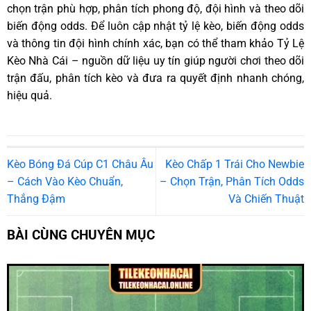
chọn trận phù hợp, phân tích phong độ, đội hình và theo dõi
biến động odds. Để luôn cập nhật tỷ lệ kèo, biến động odds
và thông tin đội hình chính xác, bạn có thể tham khảo Tỷ Lệ
Kèo Nhà Cái – nguồn dữ liệu uy tín giúp người chơi theo dõi
trận đấu, phân tích kèo và đưa ra quyết định nhanh chóng,
hiệu quả.
Kèo Bóng Đá Cúp C1 Châu Âu
Kèo Chấp 1 Trái Cho Newbie
– Cách Vào Kèo Chuẩn,
– Chọn Trận, Phân Tích Odds
Thắng Đậm
Và Chiến Thuật
BÀI CÙNG CHUYÊN MỤC