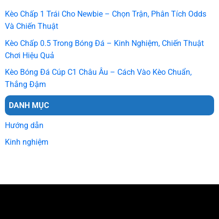
Kèo Chấp 1 Trái Cho Newbie – Chọn Trận, Phân Tích Odds
Và Chiến Thuật
Kèo Chấp 0.5 Trong Bóng Đá – Kinh Nghiệm, Chiến Thuật
Chơi Hiệu Quả
Kèo Bóng Đá Cúp C1 Châu Âu – Cách Vào Kèo Chuẩn,
Thắng Đậm
DANH MỤC
Hướng dẫn
Kinh nghiệm