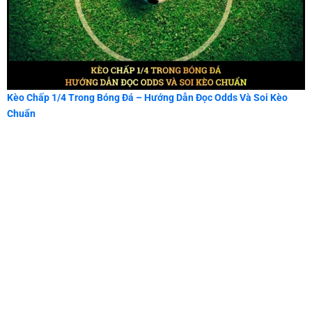
Kèo Chấp 1/4 Trong Bóng Đá – Hướng Dẫn Đọc Odds Và Soi Kèo
Chuẩn