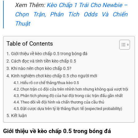
Xem Thêm:
Kèo Chấp 1 Trái Cho Newbie –
Chọn Trận, Phân Tích Odds Và Chiến
Thuật
Table of Contents
Giới thiệu về kèo chấp 0.5 trong bóng đá
Cách đọc và tính tiền kèo chấp 0.5
Khi nào nên chọn kèo chấp 0.5?
Kinh nghiệm chơi kèo chấp 0.5 cho người mới
Hiểu rõ cơ chế thắng/thua kèo 0.5
Chọn trận có đội cửa trên nhỉnh hơn nhưng không quá vượt trội
Phân tích phong độ của hai đội trong các trận đấu gần nhất
Theo dõi về đội hình và chấn thương của cầu thủ
Đặt cược dựa trên tỷ lệ thắng thực tế (expected probability)
Kết luận
Giới thiệu về kèo chấp 0.5 trong bóng đá