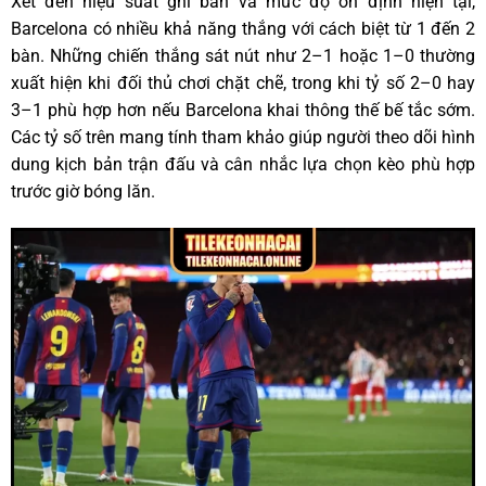
Xét đến hiệu suất ghi bàn và mức độ ổn định hiện tại,
Barcelona có nhiều khả năng thắng với cách biệt từ 1 đến 2
bàn. Những chiến thắng sát nút như 2–1 hoặc 1–0 thường
xuất hiện khi đối thủ chơi chặt chẽ, trong khi tỷ số 2–0 hay
3–1 phù hợp hơn nếu Barcelona khai thông thế bế tắc sớm.
Các tỷ số trên mang tính tham khảo giúp người theo dõi hình
dung kịch bản trận đấu và cân nhắc lựa chọn kèo phù hợp
trước giờ bóng lăn.