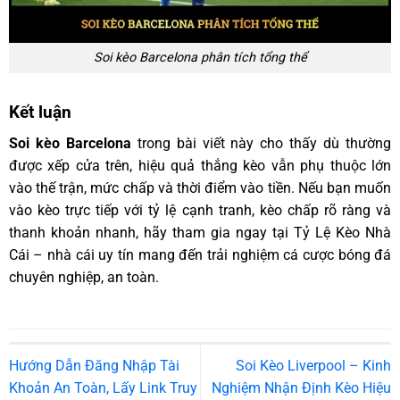
Soi kèo Barcelona phân tích tổng thể
Kết luận
Soi kèo Barcelona
trong bài viết này cho thấy dù thường
được xếp cửa trên, hiệu quả thắng kèo vẫn phụ thuộc lớn
vào thế trận, mức chấp và thời điểm vào tiền. Nếu bạn muốn
vào kèo trực tiếp với tỷ lệ cạnh tranh, kèo chấp rõ ràng và
thanh khoản nhanh, hãy tham gia ngay tại Tỷ Lệ Kèo Nhà
Cái – nhà cái uy tín mang đến trải nghiệm cá cược bóng đá
chuyên nghiệp, an toàn.
Hướng Dẫn Đăng Nhập Tài
Soi Kèo Liverpool – Kinh
Khoản An Toàn, Lấy Link Truy
Nghiệm Nhận Định Kèo Hiệu