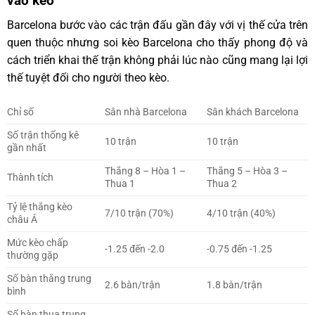
vào kèo
Barcelona bước vào các trận đấu gần đây với vị thế cửa trên
quen thuộc nhưng soi kèo Barcelona cho thấy phong độ và
cách triển khai thế trận không phải lúc nào cũng mang lại lợi
thế tuyệt đối cho người theo kèo.
Chỉ số
Sân nhà Barcelona
Sân khách Barcelona
Số trận thống kê
10 trận
10 trận
gần nhất
Thắng 8 – Hòa 1 –
Thắng 5 – Hòa 3 –
Thành tích
Thua 1
Thua 2
Tỷ lệ thắng kèo
7/10 trận (70%)
4/10 trận (40%)
châu Á
Mức kèo chấp
-1.25 đến -2.0
-0.75 đến -1.25
thường gặp
Số bàn thắng trung
2.6 bàn/trận
1.8 bàn/trận
bình
Số bàn thua trung