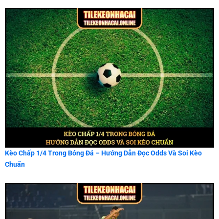
Kèo Chấp 1/4 Trong Bóng Đá – Hướng Dẫn Đọc Odds Và Soi Kèo
Chuẩn