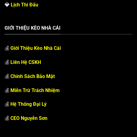
💎
Lịch Thi Đấu
GIỚI THIỆU KÈO NHÀ CÁI
💰
Giới Thiệu Kèo Nhà Cái
💰
Liên Hệ CSKH
💰
Chính Sách Bảo Mật
💰
Miễn Trừ Trách Nhiệm
💰
Hệ Thống Đại Lý
💰
CEO Nguyễn Sơn