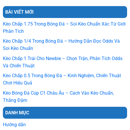
BÀI VIẾT MỚI
Kèo Chấp 1.75 Trong Bóng Đá – Soi Kèo Chuẩn Xác Từ Giới
Phân Tích
Kèo Chấp 1/4 Trong Bóng Đá – Hướng Dẫn Đọc Odds Và
Soi Kèo Chuẩn
Kèo Chấp 1 Trái Cho Newbie – Chọn Trận, Phân Tích Odds
Và Chiến Thuật
Kèo Chấp 0.5 Trong Bóng Đá – Kinh Nghiệm, Chiến Thuật
Chơi Hiệu Quả
Kèo Bóng Đá Cúp C1 Châu Âu – Cách Vào Kèo Chuẩn,
Thắng Đậm
DANH MỤC
Hướng dẫn