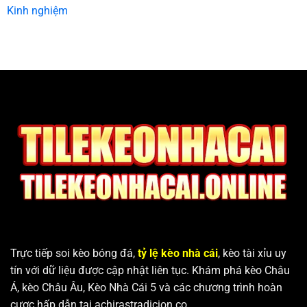
Kinh nghiệm
Trực tiếp soi kèo bóng đá,
tỷ lệ kèo nhà cái
, kèo tài xỉu uy
tín với dữ liệu được cập nhật liên tục. Khám phá kèo Châu
Á, kèo Châu Âu, Kèo Nhà Cái 5 và các chương trình hoàn
cược hấp dẫn tại achirastradicion.co.