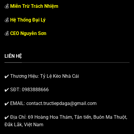
💰
Miễn Trừ Trách Nhiệm
💰
Hệ Thống Đại Lý
💰
CEO Nguyễn Sơn
LIÊN HỆ
✔️ Thương Hiệu: Tỷ Lệ Kèo Nhà Cái
✔️ SĐT: 0983888666
✔️ EMAIL:
contact.tructiepdaga@gmail.com
✔️ Địa Chỉ: 69 Hoàng Hoa Thám, Tân tiến, Buôn Ma Thuột,
Đắk Lắk, Việt Nam