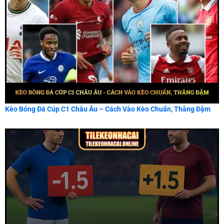
Kèo Bóng Đá Cúp C1 Châu Âu – Cách Vào Kèo Chuẩn, Thắng Đậm