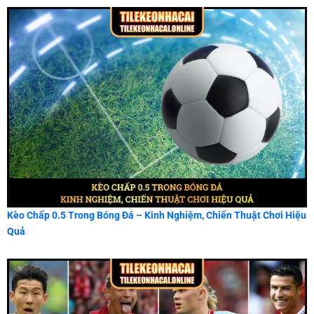
Kèo Chấp 0.5 Trong Bóng Đá – Kinh Nghiệm, Chiến Thuật Chơi Hiệu
Quả