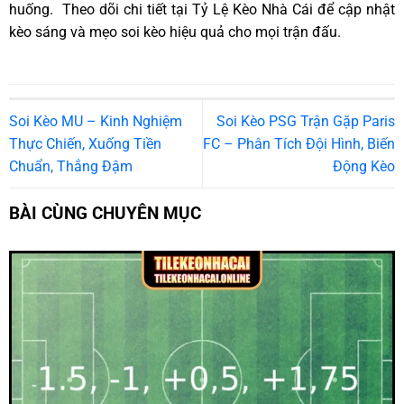
huống. Theo dõi chi tiết tại Tỷ Lệ Kèo Nhà Cái để cập nhật
kèo sáng và mẹo soi kèo hiệu quả cho mọi trận đấu.
Soi Kèo MU – Kinh Nghiệm
Soi Kèo PSG Trận Gặp Paris
Thực Chiến, Xuống Tiền
FC – Phân Tích Đội Hình, Biến
Chuẩn, Thắng Đậm
Động Kèo
BÀI CÙNG CHUYÊN MỤC